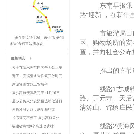
东南早报讯（
路“迎新”，在新
市旅游局日前
乘车到安溪车站，乘坐"安溪-清
区、购物场所的安
水岩"专线直达清水岩。
查，并向社会公布旅
最新动态
关于在清水岩范围内全面禁止燃
推出的春节6
烧金纸的通告
定了！安溪清水岩恢复开放时间
公布！
建设蓬莱文旅工贸城镇
线路1古城精
厦沙高速安溪段定于11月16日
路、开元寺、天后
12点正式通车
厦沙公路泉州安溪至达埔段近日
将通车
清源山、锦绣庄民
体验环湾之旅，感受海丝文
化|2017环湾赛将于12月2日-4
长假期间不停工 厦沙高速泉州
日举行
段已具备通车条件
线路2滨海风
福建省将增9个高速收费站