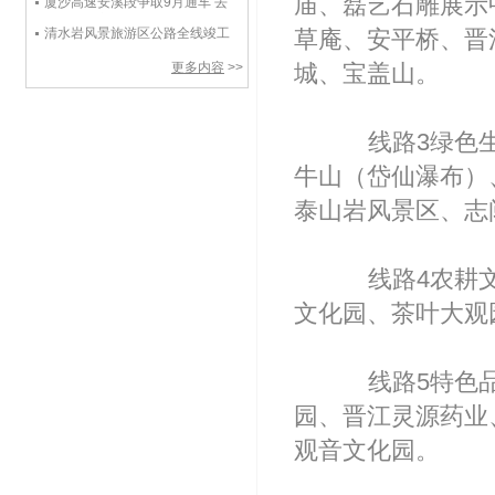
庙、磊艺石雕展示
厦沙高速安溪段争取9月通车 去
清水岩更方便
清水岩风景旅游区公路全线竣工
草庵、安平桥、晋
通车
更多内容
>>
城、宝盖山。
线路3绿色生
牛山（岱仙瀑布）
泰山岩风景区、志
线路4农耕文
文化园、茶叶大观
线路5特色品
园、晋江灵源药业
观音文化园。