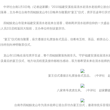
中评社台南1月3日电（记者赵家麟）“2010福建安溪祖庙清水岩清水老祖师公游
圆落幕，主办单位台南市四鲲鯓龙山寺1日晚举办隆重的“宴王”仪式，席开百桌举行庆
四鲲鯓龙山寺迎来福建安溪清水老祖来台巡香，堪称两岸清水祖师信仰的一大盛会
关人员2日启程返回大陆前，主办单位特别设宴庆功。
“宴王”仪式相当隆重，庙方遵循古礼摆放各式贡品，佳肴有五牲、茶品、糕饼点心
相当特别向神明敬茶仪式。
龙山寺1日晚在庙埕席开百桌，整个四鲲鯓聚落热闹非凡。守护福建安溪祖庙清水
香及最后的宴王仪式、地方动员程度及接待都相当感动，双方都希望未来在清水祖师的
宴王仪式遵循古礼摆放各式贡品。 （中评社 
八家将爷虎虎生风。 （中评社 赵家麟
台南市四鲲鯓龙山寺为清水祖师公巡台庆功办宴王仪式，邀请传统乐音现场