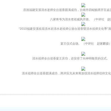
庆祝福建安溪清水老师全台巡香圆满成功，台南市四鲲鯓席开百桌庆
八家将爷为清水老祖威风开路。 （中评社 赵
“2010福建安溪祖庙清水岩清水老祖师公游台巡香暨清水祖师文化季”
宴王仪式会场。 （中评社 赵家麟摄
清水祖师全台巡香宴王庆功，还安排了向神明敬茶的仪式。 
清水祖师全台巡香圆满成功，两岸应允未来将加强清水祖师信仰文化