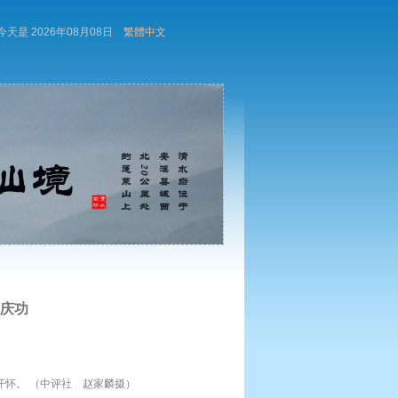
今天是 2026年08月08日
繁體中文
庆功
怀。 （中评社 赵家麟摄）