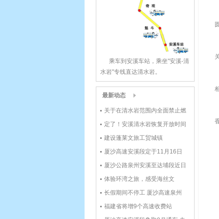
乘车到安溪车站，乘坐"安溪-清
水岩"专线直达清水岩。
最新动态
关于在清水岩范围内全面禁止燃
烧金纸的通告
定了！安溪清水岩恢复开放时间
公布！
建设蓬莱文旅工贸城镇
厦沙高速安溪段定于11月16日
12点正式通车
厦沙公路泉州安溪至达埔段近日
将通车
体验环湾之旅，感受海丝文
化|2017环湾赛将于12月2日-4
长假期间不停工 厦沙高速泉州
日举行
段已具备通车条件
福建省将增9个高速收费站