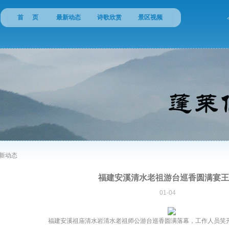
首 页
最新动态
诗歌欣赏
景区视频
新动态
福建安溪清水老祖游台巡香圆满宴王
01-04
福建安溪祖庙清水岩清水老祖师公游台巡香圆满落幕，工作人员笑开