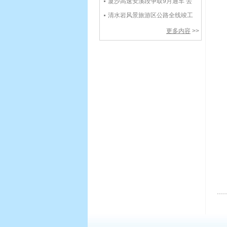
厦沙高速安溪段争取9月通车 去
清水岩更方便
清水岩风景旅游区公路全线竣工
通车
更多内容
>>