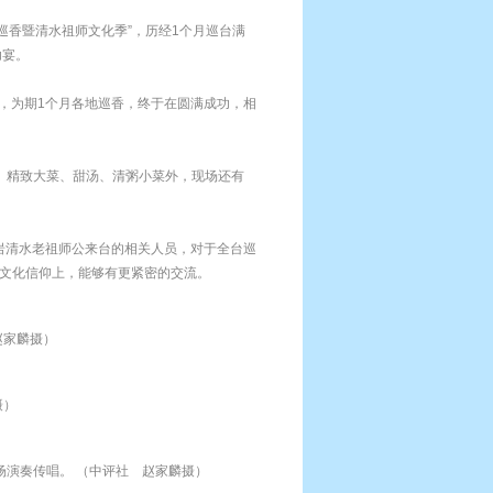
台巡香暨清水祖师文化季”，历经1个月巡台满
功宴。
，为期1个月各地巡香，终于在圆满成功，相
、精致大菜、甜汤、清粥小菜外，现场还有
岩清水老祖师公来台的相关人员，对于全台巡
文化信仰上，能够有更紧密的交流。
赵家麟摄）
摄）
演奏传唱。 （中评社 赵家麟摄）